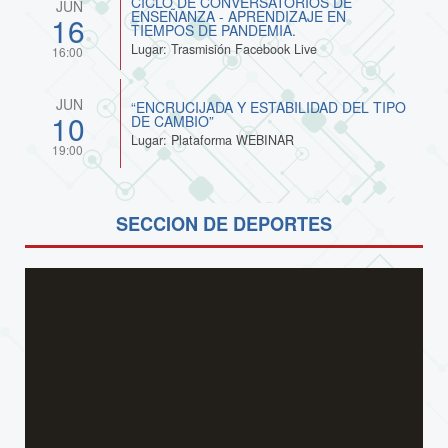
CICLO DE CONVERSATORIOS DE
JUN
ENSEÑANZA - APRENDIZAJE EN
16
TIEMPOS DE PANDEMIA.
Lugar: Trasmisión Facebook Live
16:00
JUN
“ENCRUCIJADA Y ESTABILIDAD DEL TIPO
10
DE CAMBIO”
Lugar: Plataforma WEBINAR
19:00
SECCION DE DEPORTES