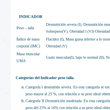
INDICADOR
Desnutrición severa (I), Desnutrición mod
Peso – talla
Sobrepeso(V). Obesidad I (VI) Obesidad 
Índice de masa
Flacidez (I), Masa grasa inferior a lo nor
corporal (IMC)
Obesidad (V)
Masa muscular
Gasto muscular(I), bajo lo normal (II), N
UMA
Categorías del Indicador peso talla.
Categoría I desnutrido severa. En esta categoría se en
peso mayor al 25 %, con relación a su peso ideal obteni
Categoría II Desnutrición moderada. En esta categoría 
peso del 25% al 16% con relación a su peso ideal obteni