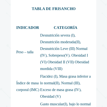
TABLA DE FRISANCHO
INDICADOR
CATEGORÍA
Desnutrición severa (I),
Desnutrición moderada(II),
Desnutrición Leve (III) Normal
Peso – talla
(IV), Sobrepeso(V). Obesidad I
(VI) Obesidad II (VII) Obesidad
mordida (VIII)
Flacidez (I), Masa grasa inferior a
Índice de masa
lo normal(II), Normal (III),
corporal (IMC)
Exceso de masa grasa (IV),
Obesidad (V)
Gasto muscular(I), bajo lo normal