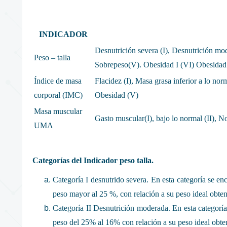
INDICADOR
Desnutrición severa (I), Desnutrición mod
Peso – talla
Sobrepeso(V). Obesidad I (VI) Obesidad 
Índice de masa
Flacidez (I), Masa grasa inferior a lo nor
corporal (IMC)
Obesidad (V)
Masa muscular
Gasto muscular(I), bajo lo normal (II), N
UMA
Categorías del Indicador peso talla.
Categoría I desnutrido severa. En esta categoría se en
peso mayor al 25 %, con relación a su peso ideal obteni
Categoría II Desnutrición moderada. En esta categoría 
peso del 25% al 16% con relación a su peso ideal obteni