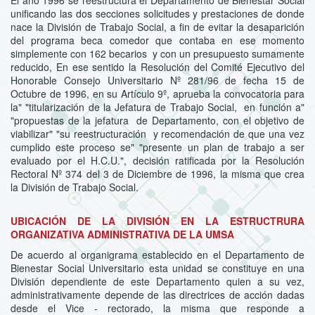
El año 1996 se reestructura el Departamento de Bienestar Social
unificando las dos secciones solicitudes y prestaciones de donde
nace la División de Trabajo Social, a fin de evitar la desaparición
del programa beca comedor que contaba en ese momento
simplemente con 162 becarios y con un presupuesto sumamente
reducido, En ese sentido la Resolución del Comité Ejecutivo del
Honorable Consejo Universitario Nº 281/96 de fecha 15 de
Octubre de 1996, en su Artículo 9º, aprueba la convocatoria para
la" "titularización de la Jefatura de Trabajo Social, en función a"
"propuestas de la jefatura de Departamento, con el objetivo de
viabilizar" "su reestructuración y recomendación de que una vez
cumplido este proceso se" "presente un plan de trabajo a ser
evaluado por el H.C.U.", decisión ratificada por la Resolución
Rectoral Nº 374 del 3 de Diciembre de 1996, la misma que crea
la División de Trabajo Social.
UBICACIÓN DE LA DIVISIÓN EN LA ESTRUCTRURA
ORGANIZATIVA ADMINISTRATIVA DE LA UMSA
De acuerdo al organigrama establecido en el Departamento de
Bienestar Social Universitario esta unidad se constituye en una
División dependiente de este Departamento quien a su vez,
administrativamente depende de las directrices de acción dadas
desde el Vice - rectorado, la misma que responde a