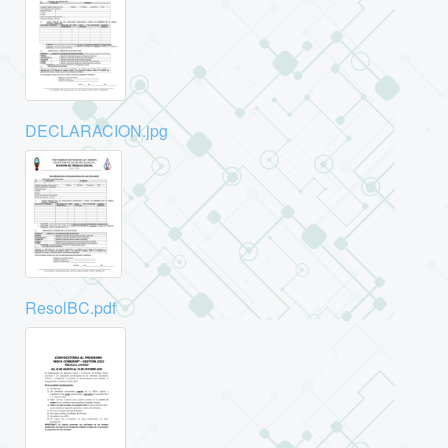
DECLARACION.jpg
ResolBC.pdf