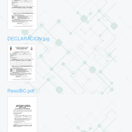
DECLARACION.jpg
ResolBC.pdf