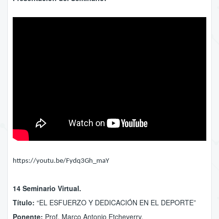
https://youtu.be/Fydq3Gh_maY
14 Seminario Virtual.
Título:
“EL ESFUERZO Y DEDICACIÓN EN EL DEPORTE”
Ponente:
Prof. Marco Antonio Etcheverry.