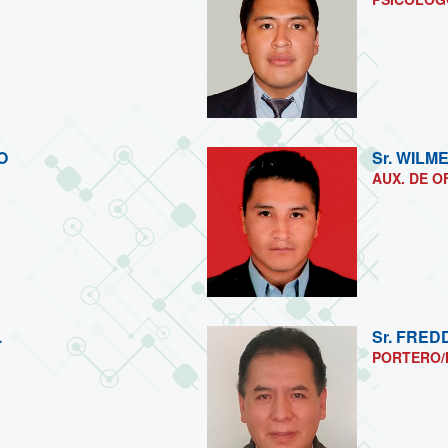
O
Sr.
WILME
AUX. DE O
.
Sr.
FRED
PORTERO/