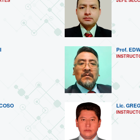
RTES
JEFE SEC
I
Prof.
EDW
INSTRUCT
NCOSO
Lic.
GREG
INSTRUCT