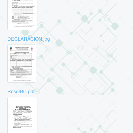
DECLARACION.jpg
ResolBC.pdf