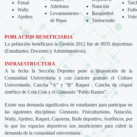
Futsal
Taic
Atletismo
Natación
Wally
Futb
Levantamiento
Basquetbol
Ajedrez
Vole
de Pesas
Taekwondo
POBLACION BENEFICIARIA
La población beneficiara la Gestión 2012 fue de 8935 deportistas
(Estudiantes, Docentes y Administrativos).
INFRAESTRUCTURA
A la fecha la Sección Deportes pone a disposición de la
Comunidad Universitaria y con carácter gratuito el Coliseo
Universitario, Cancha “A” y “B” Raquet , Cancha de césped
sintético de Cota Cota y el Gimnasio “Pablo Ramos”.
Existe una demanda significativa de estudiantes para participar en
las siguientes disciplinas: Gimnasio, Fisiculturismo, Natación,
Wally, Ajedrez, Raquet, Capoeria, Baile deportivo, Aeróbicos, por
lo que los espacios deportivos son insuficientes para cubrir la
demanda de la comunidad universitaria.